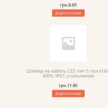
грн.
8.69
Додати в кошик
Штекер на кабель СЕЕ-тип 5 пол.х16А
400V, IP67, з сальником
грн.
11.85
Додати в кошик