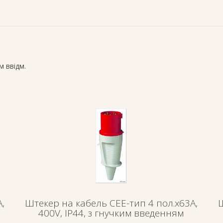
 ввідм.
,
Штекер на кабель СЕЕ-тип 4 пол.х63А,
Ш
400V, IP44, з гнучким введенням