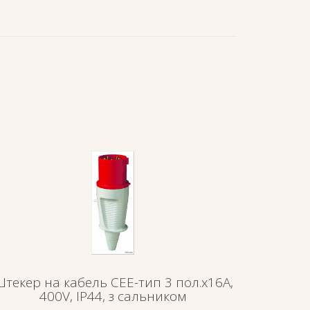
текер на кабель СЕЕ-тип 3 пол.х16А,
400V, IP44, з сальником