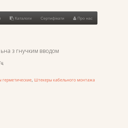
и
Каталоги
Сертифікати
Про нас
ьна з гнучким вводом
Гц
 герметические
,
Штекеры кабельного монтажа