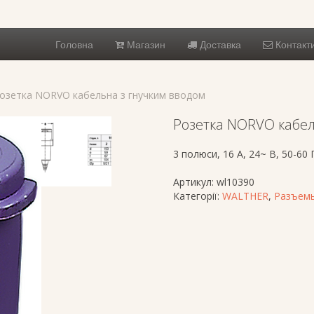
Головна
Магазин
Доставка
Контакт
Розетка NORVO кабельна з гнучким вводом
Розетка NORVO кабел
3 полюси, 16 A, 24~ В, 50-60 
Артикул:
wl10390
Категорії:
WALTHER
,
Разъемы