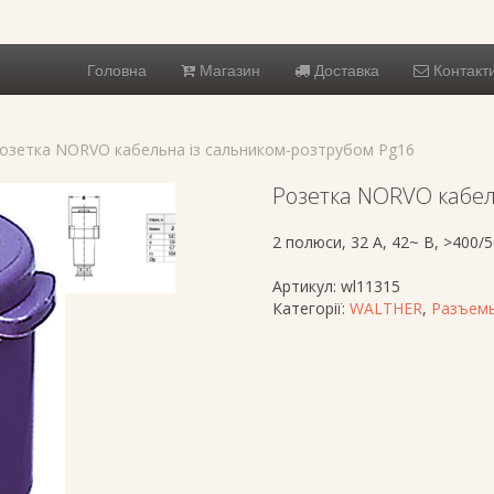
Головна
Магазин
Доставка
Контакт
Розетка NORVO кабельна із сальником-розтрубом Pg16
Розетка NORVO кабел
2 полюси, 32 A, 42~ В, >400/5
Артикул:
wl11315
Категорії:
WALTHER
,
Разъемы