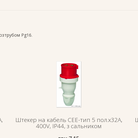
озтрубом Pg16.
,
Штекер на кабель СЕЕ-тип 5 пол.х32А,
Ш
400V, IP44, з сальником