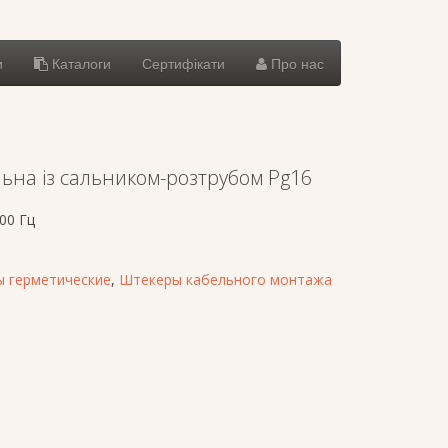
и
Каталоги
Сертифікати
Про нас
ьна із сальником-розтрубом Pg16
00 Гц
 герметические
,
Штекеры кабельного монтажа