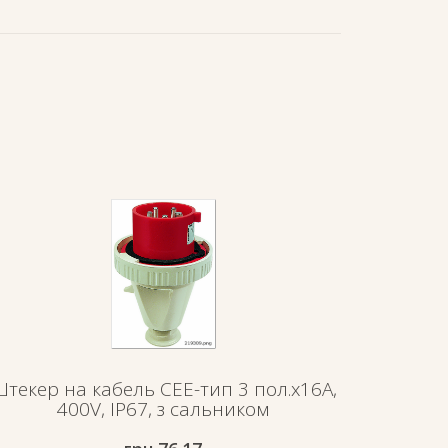
текер на кабель СЕЕ-тип 3 пол.х16А,
400V, IP67, з сальником