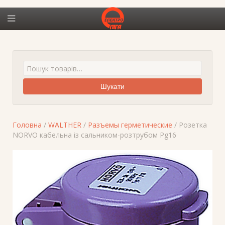
Шукати
Головна
/
WALTHER
/
Разъемы герметические
/ Розетка
NORVO кабельна із сальником-розтрубом Pg16