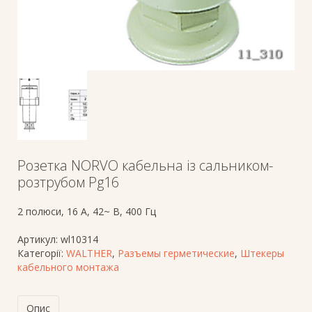
Розетка NORVO кабельна із сальником-
розтрубом Pg16
2 полюси, 16 A, 42~ В, 400 Гц
Артикул:
wl10314
Категорії:
WALTHER
,
Разъемы герметические
,
Штекеры
кабельного монтажа
Опис