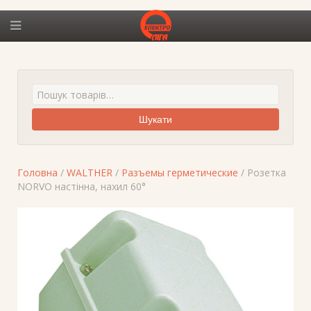
Шукати
Головна
/
WALTHER
/
Разъемы герметические
/ Розетка
NORVO настінна, нахил 60°