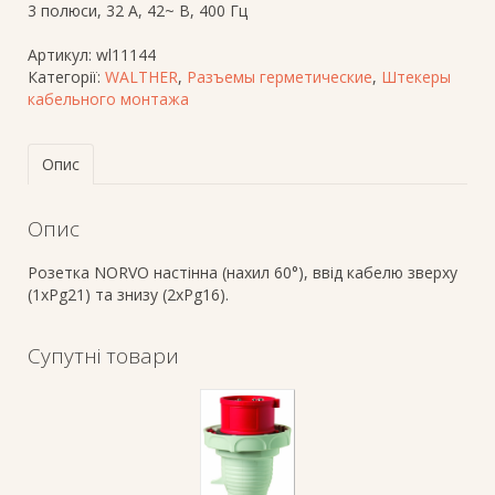
3 полюси, 32 A, 42~ В, 400 Гц
Артикул:
wl11144
Категорії:
WALTHER
,
Разъемы герметические
,
Штекеры
кабельного монтажа
Опис
Опис
Розетка NORVO настінна (нахил 60°), ввід кабелю зверху
(1хPg21) та знизу (2хPg16).
Супутні товари