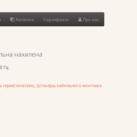
и
Каталоги
Сертифікати
Про нас
льна нахилена
0 Гц
 герметические
,
Штекеры кабельного монтажа