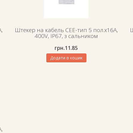
,
Штекер на кабель СЕЕ-тип 5 пол.х16А,
Ш
400V, IP67, з сальником
грн.
11.85
Додати в кошик
,