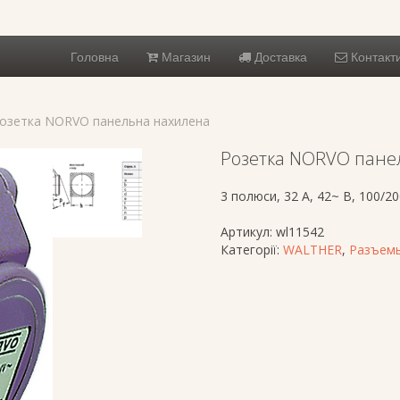
Головна
Магазин
Доставка
Контакт
Розетка NORVO панельна нахилена
Розетка NORVO пане
3 полюси, 32 A, 42~ В, 100/20
Артикул:
wl11542
Категорії:
WALTHER
,
Разъемы