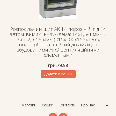
Розподільчий щит AK 14 порожній, під 14
автом. вимик., PE/N-клема: 14х1,5-4 мм?, 3
вин. 2,5-16 мм?, (315х300х155), IP65,
полікарбонат, стійкий до аміаку, з
вбудованими Air® вентиляційними
елементами
грн.
79.58
Додати в кошик
Магазин
Кошик
Контакти
Про нас