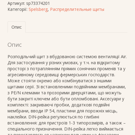
Артикул:
sp73374201
Категорії:
Spelsberg
,
Распределительные щиты
Опис
Опис
Розподільчий щит з вбудованою системою вентиляції Air.
Для застосування у різних умовах, у т.ч. на відкритому
просторі з потраплянням прямих сонячних променів та у
агресивному середовищі фермерських господарств.
Може стояти окремо або комбінуватися з іншими
щитами серії. Зі встановленими подвійними мембранами,
з PE/N клемами та прозорими дверцятами, що можуть
бути закриті ключем або бути опломбовані. Аксесуари у
комплекті: закриваючі пробки, додаткові подвійні
мембрани, вводи IP 54, пластини для порожніх місць,
наклейки. DIN-рейка регулюється по глибині
встановлення: для пристроїв 1-3 типорозмірів, а також –
спеціального призначення. DIN-рейка легко виймається
та переставляється натиском пальцями на фіксатори.