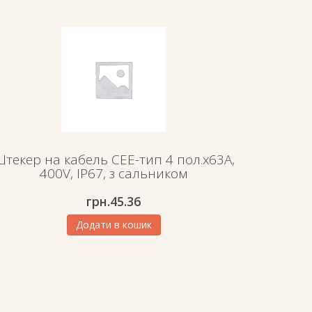
текер на кабель СЕЕ-тип 4 пол.х63А,
400V, IP67, з сальником
грн.
45.36
Додати в кошик