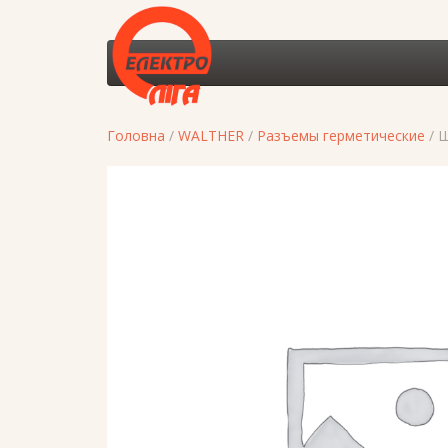
Головна
/
WALTHER
/
Разъемы герметические
/ Ш