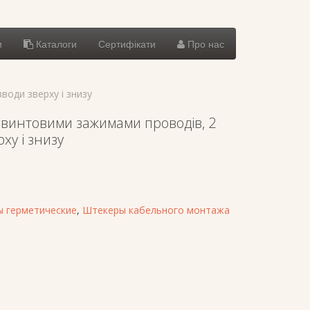
и
Каталоги
Сертифікати
Про нас
води зверху і знизу
гвинтовими зажимами проводів, 2
ху і знизу
 герметические
,
Штекеры кабельного монтажа