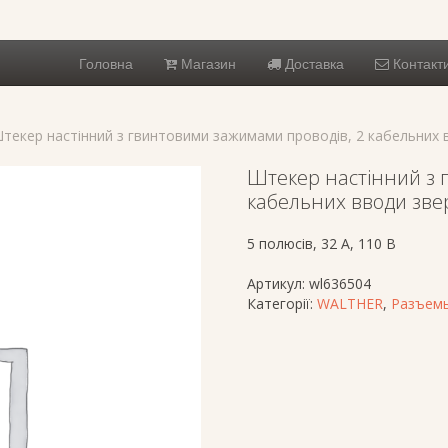
Головна
Магазин
Доставка
Контакт
текер настінний з гвинтовими зажимами проводів, 2 кабельних в
Штекер настінний з 
кабельних вводи звер
5 полюсів, 32 A, 110 В
Артикул:
wl636504
Категорії:
WALTHER
,
Разъемы