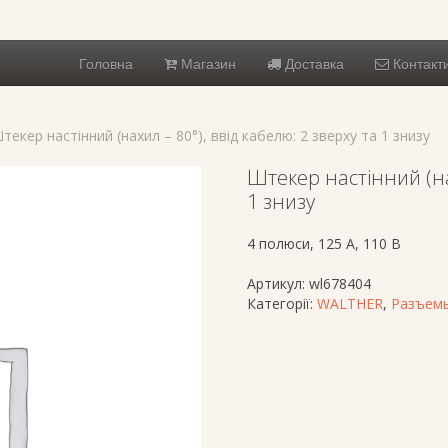
Головна
Магазин
Доставка
Контакт
текер настінний (нахил – 80°), ввід кабелю: 2 зверху та 1 знизу
Штекер настінний (нах
1 знизу
4 полюси, 125 A, 110 В
Артикул:
wl678404
Категорії:
WALTHER
,
Разъемы