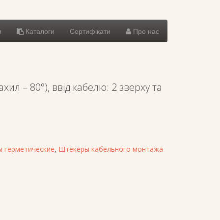
и
Каталоги
Сертифікати
Про нас
ил – 80°), ввід кабелю: 2 зверху та
 герметические
,
Штекеры кабельного монтажа