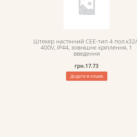
Штекер настінний СЕЕ-тип 4 пол.х32А
400V, IP44, зовнішнє кріплення, 1
введення
грн.
17.73
Додати в кошик