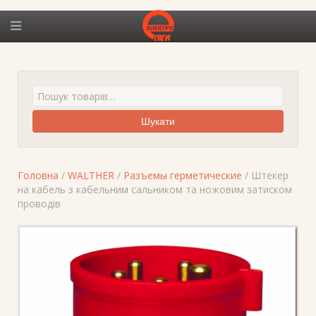
Шукати
Головна
/
WALTHER
/
Разъемы герметические
/ Штекер
на кабель з кабельним сальником та ножовим затиском
проводів