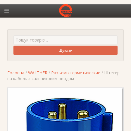
Шукати
Головна
/
WALTHER
/
Разъемы герметические
/ Штекер
на кабель з сальниковим вводом