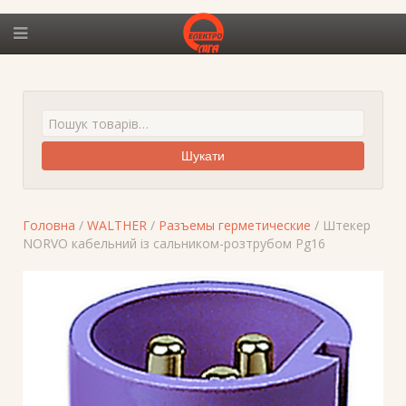
Шукати
Головна
/
WALTHER
/
Разъемы герметические
/ Штекер
NORVO кабельний із сальником-розтрубом Pg16