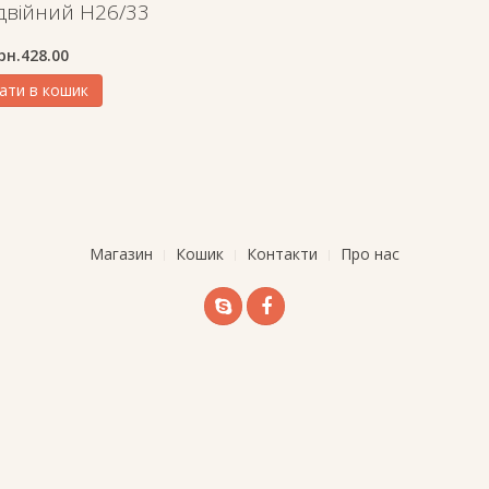
двійний H26/33
рн.
428.00
ати в кошик
Магазин
Кошик
Контакти
Про нас