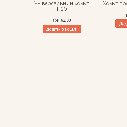
Універсальний хомут
Хомут по
H20
г
грн.
62.00
Дод
Додати в кошик