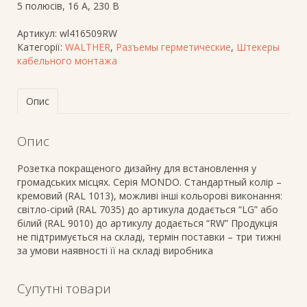
5 полюсів, 16 A, 230 В
Артикул:
wl416509RW
Категорії:
WALTHER
,
Разъемы герметические
,
Штекеры
кабельного монтажа
Опис
Опис
Розетка покращеного дизайну для встановлення у
громадських місцях. Серія MONDO. Стандартный колір –
кремовий (RAL 1013), можливі інші кольорові виконання:
світло-сірий (RAL 7035) до артикула додається “LG” або
білий (RAL 9010) до артикулу додається “RW” Продукція
не підтримується на складі, термін поставки – три тижні
за умови наявності її на складі виробника
Супутні товари