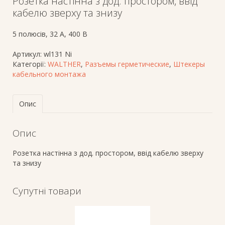
Розетка настінна з дод. простором, ввід
кабелю зверху та знизу
5 полюсів, 32 A, 400 В
Артикул:
wl131 Ni
Категорії:
WALTHER
,
Разъемы герметические
,
Штекеры
кабельного монтажа
Опис
Опис
Розетка настінна з дод. простором, ввід кабелю зверху
та знизу
Супутні товари