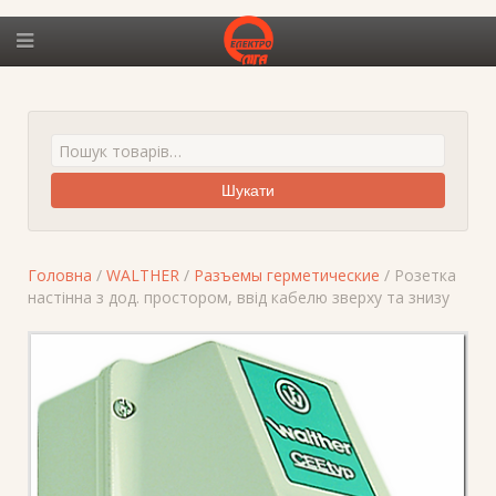
Шукати
Головна
/
WALTHER
/
Разъемы герметические
/ Розетка
настінна з дод. простором, ввід кабелю зверху та знизу