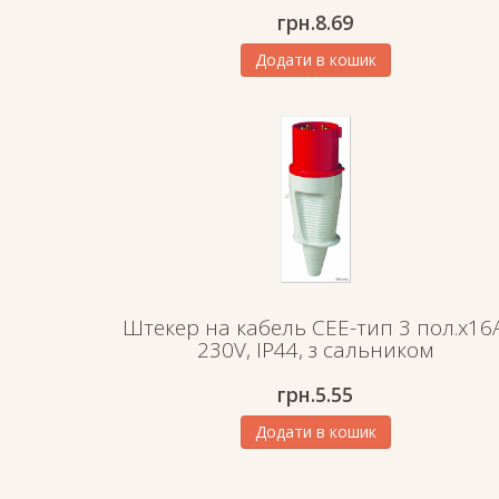
грн.
8.69
Додати в кошик
Штекер на кабель СЕЕ-тип 3 пол.х16А
230V, IP44, з сальником
грн.
5.55
Додати в кошик