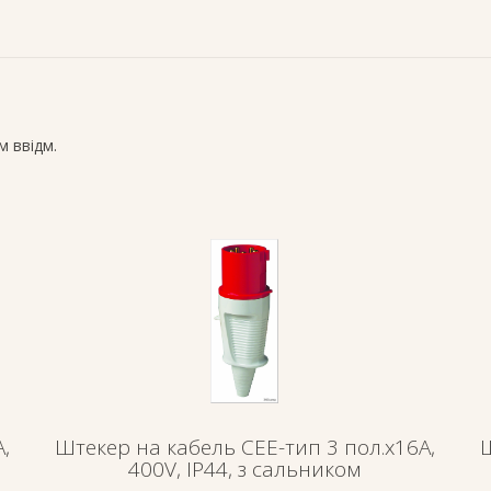
 ввідм.
,
Штекер на кабель СЕЕ-тип 3 пол.х16А,
Ш
400V, IP44, з сальником