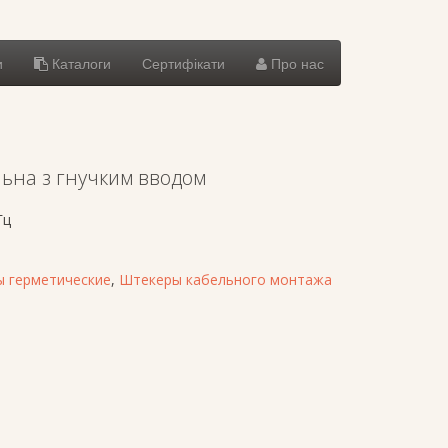
и
Каталоги
Сертифікати
Про нас
ьна з гнучким вводом
Гц
 герметические
,
Штекеры кабельного монтажа