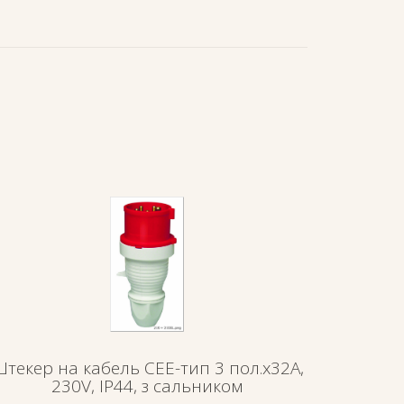
текер на кабель СЕЕ-тип 3 пол.х32А,
230V, IP44, з сальником