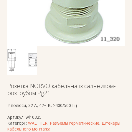
Розетка NORVO кабельна із сальником-
розтрубом Pg21
2 полюси, 32 A, 42~ В, >400/500 Гц
Артикул:
wl10325
Категорії:
WALTHER
,
Разъемы герметические
,
Штекеры
кабельного монтажа