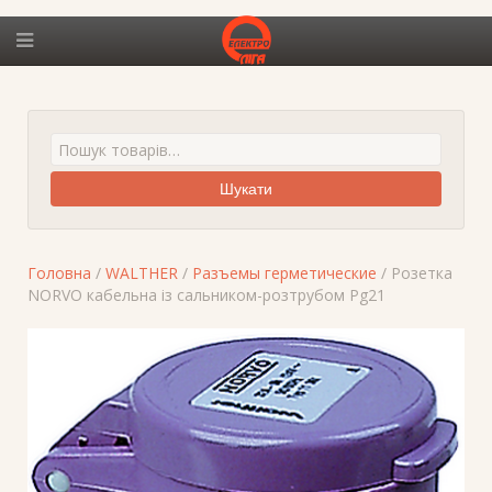
Шукати
Головна
/
WALTHER
/
Разъемы герметические
/ Розетка
NORVO кабельна із сальником-розтрубом Pg21