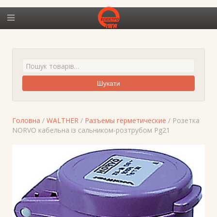
Шукати
Головна
/
WALTHER
/
Разъемы герметические
/ Розетка
NORVO кабельна із сальником-розтрубом Pg21