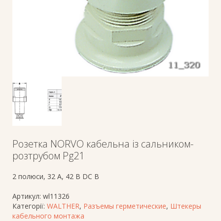
Розетка NORVO кабельна із сальником-
розтрубом Pg21
2 полюси, 32 A, 42 В DC В
Артикул:
wl11326
Категорії:
WALTHER
,
Разъемы герметические
,
Штекеры
кабельного монтажа