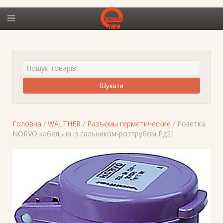
Шукати
Головна
/
WALTHER
/
Разъемы герметические
/ Розетка
NORVO кабельна із сальником-розтрубом Pg21