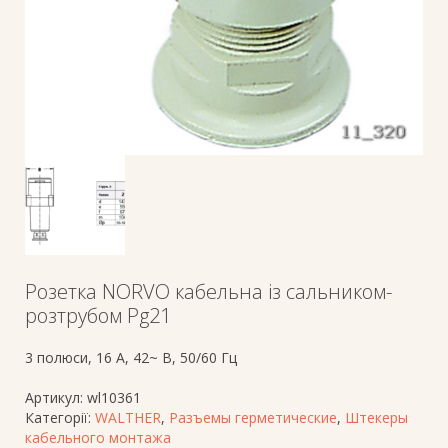
Розетка NORVO кабельна із сальником-
розтрубом Pg21
3 полюси, 16 A, 42~ В, 50/60 Гц
Артикул:
wl10361
Категорії:
WALTHER
,
Разъемы герметические
,
Штекеры
кабельного монтажа