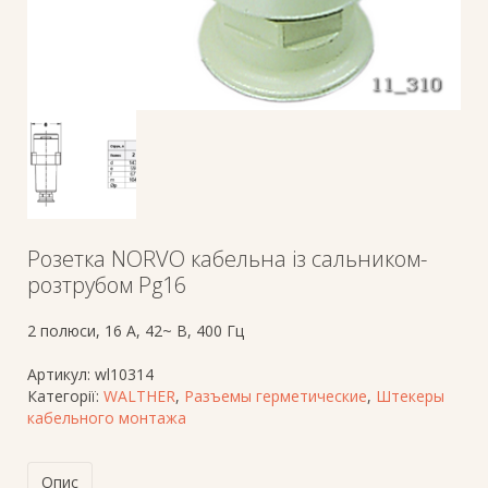
Розетка NORVO кабельна із сальником-
розтрубом Pg16
2 полюси, 16 A, 42~ В, 400 Гц
Артикул:
wl10314
Категорії:
WALTHER
,
Разъемы герметические
,
Штекеры
кабельного монтажа
Опис