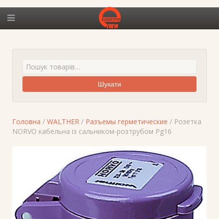
Шукати
Головна
/
WALTHER
/
Разъемы герметические
/ Розетка
NORVO кабельна із сальником-розтрубом Pg16