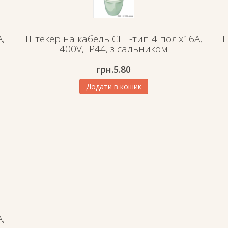
,
Штекер на кабель СЕЕ-тип 4 пол.х16А,
Ш
400V, IP44, з сальником
грн.
5.80
Додати в кошик
,