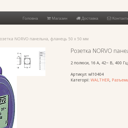
Головна
Магазин
Доставка
Контакт
озетка NORVO панельна, фланець 50 х 50 мм
Розетка NORVO панел
2 полюси, 16 A, 42~ В, 400 Гц
Артикул:
wl10404
Категорії:
WALTHER
,
Разъемы