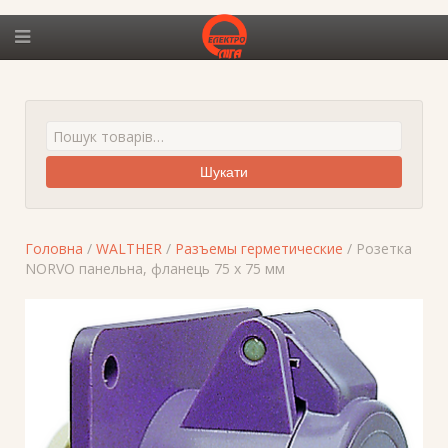
Шукати
Головна
/
WALTHER
/
Разъемы герметические
/ Розетка
NORVO панельна, фланець 75 х 75 мм