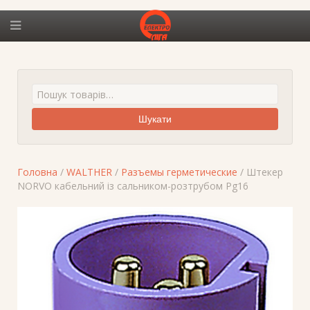
Шукати
Головна
/
WALTHER
/
Разъемы герметические
/ Штекер
NORVO кабельний із сальником-розтрубом Pg16