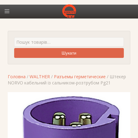
Шукати
Головна
/
WALTHER
/
Разъемы герметические
/ Штекер
NORVO кабельний із сальником-розтрубом Pg21