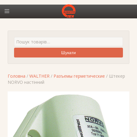
Шукати
Головна
/
WALTHER
/
Разъемы герметические
/ Штекер
NORVO настінний