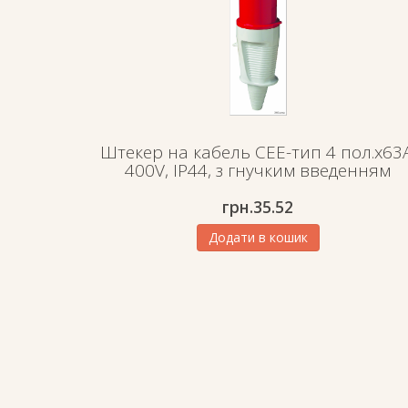
Штекер на кабель СЕЕ-тип 4 пол.х63А
400V, IP44, з гнучким введенням
грн.
35.52
Додати в кошик