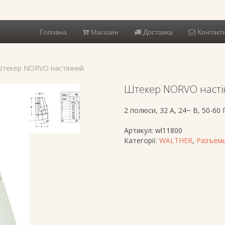
Головна
Магазин
Доставка
Контакт
Штекер NORVO настінний
Штекер NORVO наст
2 полюси, 32 A, 24~ В, 50-60 
Артикул:
wl11800
Категорії:
WALTHER
,
Разъемы