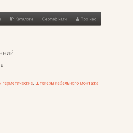
и
Каталоги
Сертифікати
Про нас
інний
Гц
 герметические
,
Штекеры кабельного монтажа