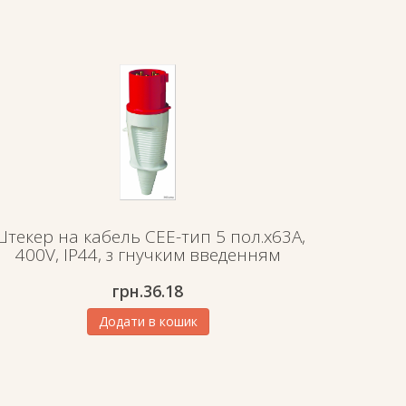
текер на кабель СЕЕ-тип 5 пол.х63А,
400V, IP44, з гнучким введенням
грн.
36.18
Додати в кошик