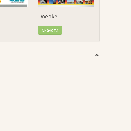
Doepke
Скачати