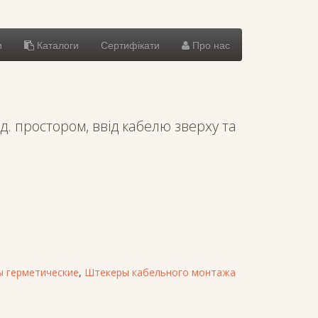
и
Каталоги
Сертифікати
Про нас
д. простором, ввід кабелю зверху та
 герметические
,
Штекеры кабельного монтажа