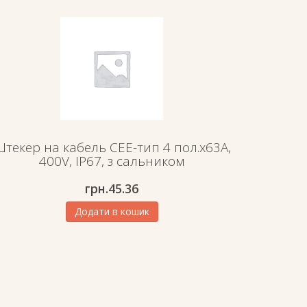
текер на кабель СЕЕ-тип 4 пол.х63А,
400V, IP67, з сальником
грн.
45.36
Додати в кошик