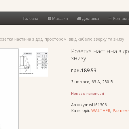
Головна
Магазин
Доставка
Контакт
озетка настінна з дод. простором, ввід кабелю зверху та знизу
Розетка настінна з до
знизу
грн.
189.53
3 полюси, 63 A, 230 В
Немає в наявності
Артикул:
wl161306
Категорії:
WALTHER
,
Разъемы