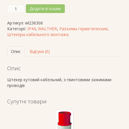
Штекер
Додати в кошик
на
кабель
Артикул:
wl236306
СЕЕ-
Категорії:
IP44
,
WALTHER
,
Разъемы герметические
,
тип
Штекеры кабельного монтажа
3
пол.х32А,
230V,
Опис
Відгуки (0)
IP44,
кутове
виконання
Опис
кількість
Штекер кутовий кабельний, з гвинтовими зажимами
проводів
Супутні товари