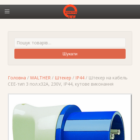
Шукати
Головна
/
WALTHER
/
Штекер
/
IP44
/ Штекер на кабель
СЕЕ-тип 3 пол.х32А, 230V, IP44, кутове виконання