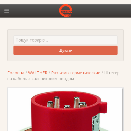
Шукати
Головна
/
WALTHER
/
Разъемы герметические
/ Штекер
на кабель з сальниковим вводом