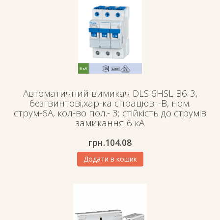
до
струмів
замикання
6кА
кількість
Автоматичний вимикач DLS 6HSL B6-3,
безгвинтові,хар-ка спрацюв. -B, ном.
струм-6A, кол-во пол.- 3; стійкість до струмів
замикання 6 кА
грн.
104.08
Додати в кошик