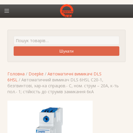
Шукати
Головна
/
Doepke
/
Автоматичні вимикачі DLS
6HSL
/ Автоматичний вимикач DLS 6HSL C20-1,
безгвинтові, хар-ка спрацюв.- C, ном. струм – 20A, к-ть
пол.- 1; стійкість до струмів замикання 6кА