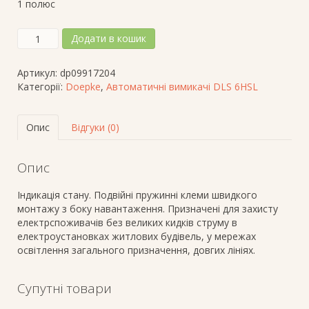
1 полюс
Автоматичний
Додати в кошик
вимикач
DLS
Артикул:
dp09917204
6HSL
Категорії:
Doepke
,
Автоматичні вимикачі DLS 6HSL
C20-
1,
безгвинтові,
Опис
Відгуки (0)
хар-
ка
спрацюв.-
Опис
C,
ном.
Індикація стану. Подвійні пружинні клеми швидкого
струм
монтажу з боку навантаження. Призначені для захисту
-
електрспоживачів без великих кидків струму в
20A,
електроустановках житлових будівель, у мережах
к-
освітлення загального призначення, довгих лініях.
ть
пол.-
1;
Супутні товари
стійкість