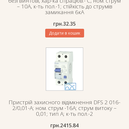
безгвинтові, хар-ка спрацюв.- C, ном. струм
– 10A, к-ть пол.-1; стійкість до струмів
замикання 6кА
грн.
32.35
Додати в кошик
Пристрій захисного відімкнення DFS 2 016-
2/0,01-A; ном. струм -16А; струм витоку –
0,01; тип А; к-ть пол.-2
грн.2415.84