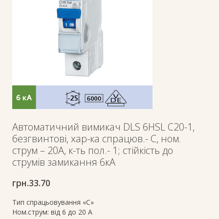
Автоматичний вимикач DLS 6HSL C20-1,
безгвинтові, хар-ка спрацюв.- C, ном.
струм – 20A, к-ть пол.- 1; стійкість до
струмів замикання 6кА
грн.
33.70
Тип спрацьовування «C»
Ном.струм: від 6 до 20 А