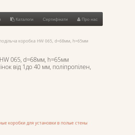
и
Каталоги
Сертифікати
Про нас
подільча коробка HW 065, d=68мм, h=65мм
 HW 065, d=68мм, h=65мм
інок від 1до 40 мм, поліпропілен,
ые коробки для установки в полые стены