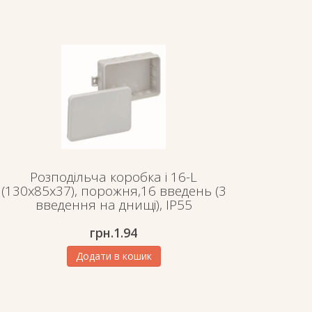
Розподільча коробка i 16-L
(130х85х37), порожня,16 введень (3
введення на днищі), IP55
грн.
1.94
Додати в кошик