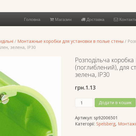
Головна
Магазин
Доставка
Контакт
дільні
/
Монтажные коробки для установки в полые стены
/ Роз
ілен, зелена, IP30
Розподільча коробка
(поглиблений), для ст
зелена, IP30
грн.
1.13
Розподільча
Додати в кошик
коробка
HW
Артикул:
sp92006501
065,
Категорії:
Spelsberg
,
Монтажн
d=68мм,
h=65мм