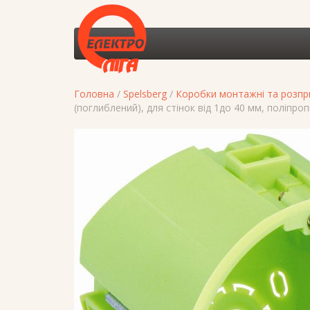
Головна
/
Spelsberg
/
Коробки монтажні та розпри
(поглиблений), для стінок від 1до 40 мм, поліпроп