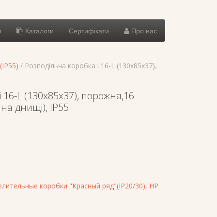
и
Каталоги
Сертифікати
Про нас
(IP55)
/ Розподільча коробка i 16-L (130х85х37),
 16-L (130х85х37), порожня,16
на днищі), IP55
лительные коробки "Красный ряд"(IP20/30), HP