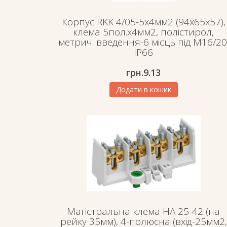
Корпус RKK 4/05-5х4мм2 (94х65х57),
клема 5пол.х4мм2, полістирол,
метрич. введення-6 місць під М16/20
IP66
грн.
9.13
Додати в кошик
Магістральна клема HA 25-42 (на
рейку 35мм), 4-полюсна (вхід-25мм2,