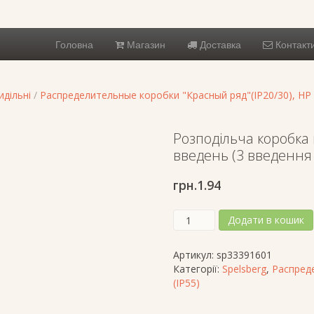
Головна
Магазин
Доставка
Контакт
дільні
/
Распределительные коробки "Красный ряд"(IP20/30), HP 
Розподільча коробка i
введень (3 введення 
грн.
1.94
Розподільча
Додати в кошик
коробка
i
Артикул:
sp33391601
16-
Категорії:
Spelsberg
,
Распреде
L
(IP55)
(130х85х37),
порожня,16
введень