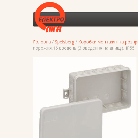
Головна
/
Spelsberg
/
Коробки монтажні та розпри
порожня,16 введень (3 введення на днищі), IP55