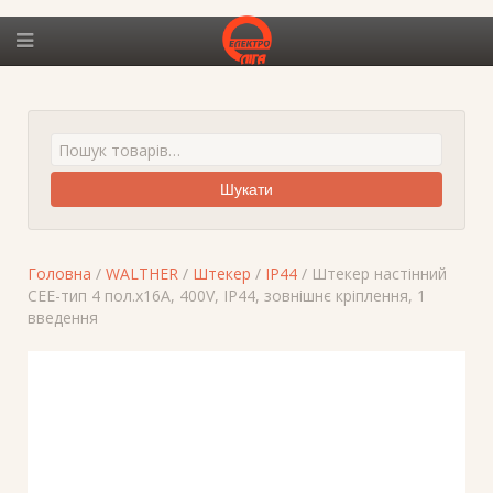
Шукати
Головна
/
WALTHER
/
Штекер
/
IP44
/ Штекер настінний
СЕЕ-тип 4 пол.х16А, 400V, IP44, зовнішнє кріплення, 1
введення