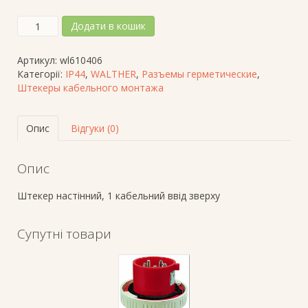
Штекер
Додати в кошик
настінний
СЕЕ-
Артикул:
wl610406
тип
Категорії:
IP44
,
WALTHER
,
Разъемы герметические
,
4
Штекеры кабельного монтажа
пол.х16А,
400V,
IP44,
Опис
Відгуки (0)
зовнішнє
кріплення,
1
Опис
введення
кількість
Штекер настінний, 1 кабельний ввід зверху
Супутні товари