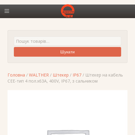
Шукати
Головна
/
WALTHER
/
Штекер
/
IP67
/ Штекер на кабель
СЕЕ-тип 4 пол.х63А, 400V, IP67, з сальником