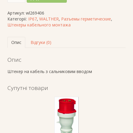
на
кабель
Артикул:
wl269406
СЕЕ-
Категорії:
IP67
,
WALTHER
,
Разъемы герметические
,
тип
Штекеры кабельного монтажа
4
пол.х63А,
400V,
Опис
Відгуки (0)
IP67,
з
сальником
Опис
кількість
Штекер на кабель з сальниковим вводом
Супутні товари