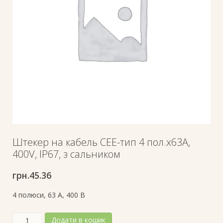
Штекер на кабель СЕЕ-тип 4 пол.х63А,
400V, IP67, з сальником
грн.
45.36
4 полюси, 63 A, 400 В
Штекер
Додати в кошик