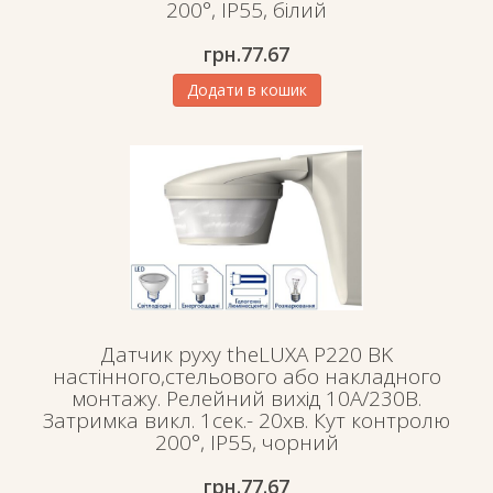
200°, IP55, білий
грн.
77.67
Додати в кошик
Датчик руху theLUXA P220 BK
настінного,стельового або накладного
монтажу. Релейний вихід 10А/230В.
Затримка викл. 1сек.- 20хв. Кут контролю
200°, IP55, чорний
грн.
77.67