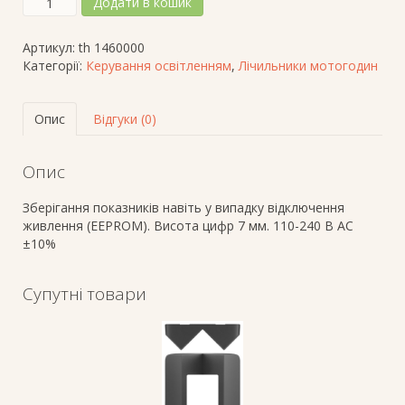
Додати в кошик
мотогодин
BZ
Артикул:
th 1460000
146,
Категорії:
Керування освітленням
,
Лічильники мотогодин
електронний,
монтаж
в
Опис
Відгуки (0)
панель
(24х48мм),
7-
Опис
ми
значний
Зберігання показників навіть у випадку відключення
ЖКД
живлення (EEPROM). Висота цифр 7 мм. 110-240 В АС
кількість
±10%
Супутні товари