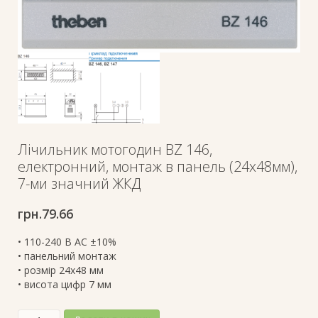
Лічильник мотогодин BZ 146,
електронний, монтаж в панель (24х48мм),
7-ми значний ЖКД
грн.
79.66
• 110-240 В АС ±10%
• панельний монтаж
• розмір 24х48 мм
• висота цифр 7 мм
Лічильник