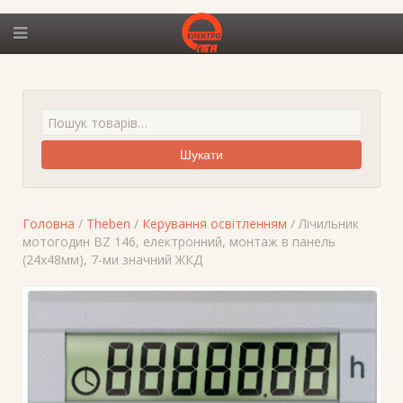
Шукати
Головна
/
Theben
/
Керування освітленням
/ Лічильник
мотогодин BZ 146, електронний, монтаж в панель
(24х48мм), 7-ми значний ЖКД