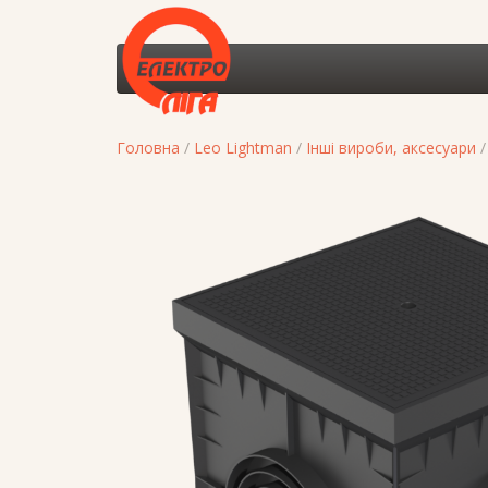
Головна
/
Leo Lightman
/
Інші вироби, аксесуари
/