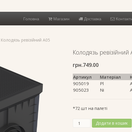
Головна
Магазин
Доставка
Контакт
 Колодязь ревізійний A05
Колодязь ревізійний 
грн.
749.00
Артикул
Матеріал
905019
Pl
905023
Ni
*72 шт на палеті
Колодязь
Додати в кошик
ревізійний