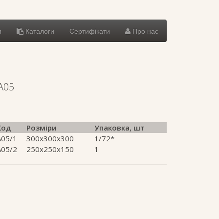
и
Каталоги
Сертифікати
Про нас
A05
Код
Розміри
Упаковка, шт
A05/1
300х300х300
1/72*
A05/2
250x250x150
1