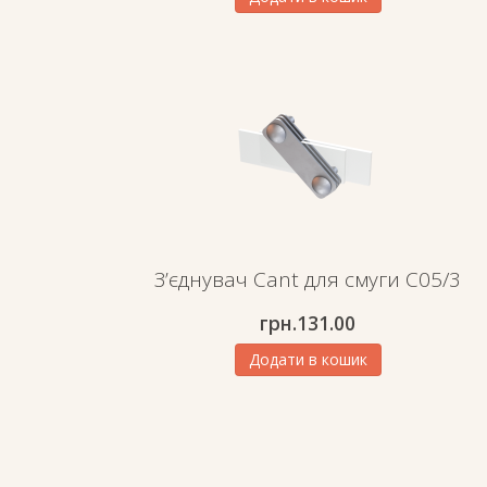
З’єднувач Cant для смуги C05/3
грн.
131.00
Додати в кошик