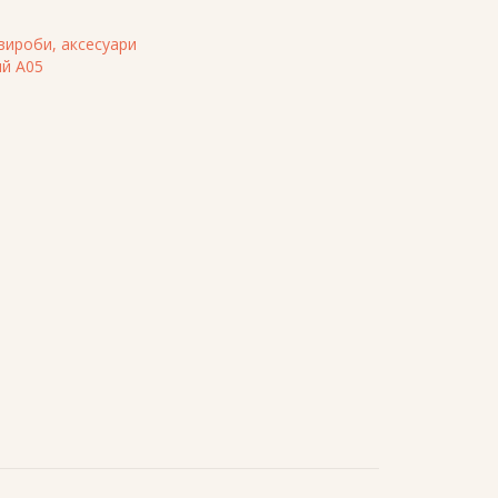
 вироби, аксесуари
ий A05