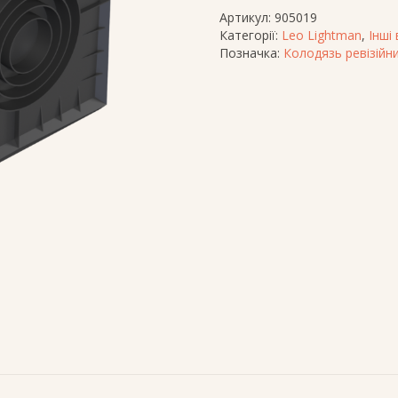
A05
Артикул:
905019
кількість
Категорії:
Leo Lightman
,
Інші
Позначка:
Колодязь ревізійн