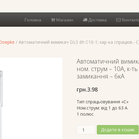
Головна
Магазин
Доставка
Контакт
 Doepke
/ Автоматичний вимикач DLS 6h C10-1; хар-ка спрацюв.- C, н
Автоматичний вимикач
ном. струм – 10А, к-ть 
замикання – 6кА
грн.
3.98
Тип спрацьовування «C»
Ном.струм: від 1 до 63 А
1 полюс
Автоматичний
Додати в кошик
вимикач