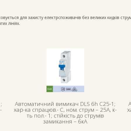
совується для захисту електрспоживачів без великих кидків стру
их лініях.
;
Автоматичний вимикач DLS 6h C25-1;
-
хар-ка спрацюв.- C, ном. струм – 25А, к-
х
ть пол.- 1; стійкість до струмів
замикання – 6кА