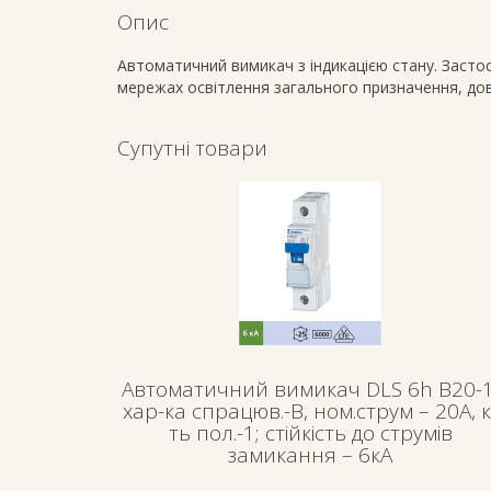
Опис
Автоматичний вимикач з індикацією стану. Засто
мережах освітлення загального призначення, довг
Супутні товари
Автоматичний вимикач DLS 6h B20-1
хар-ка спрацюв.-В, ном.струм – 20А, к
ть пол.-1; стійкість до струмів
замикання – 6кА