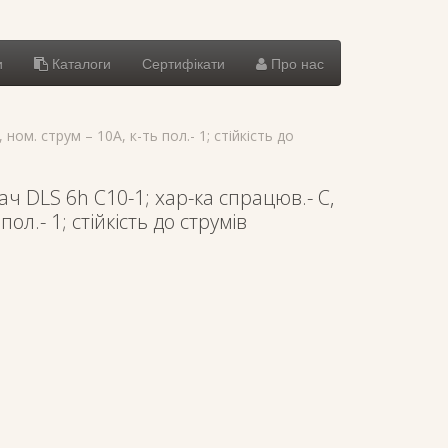
и
Каталоги
Сертифікати
Про нас
ом. струм – 10А, к-ть пол.- 1; стійкість до
 DLS 6h C10-1; хар-ка спрацюв.- C,
пол.- 1; стійкість до струмів