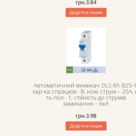
грн.
3.84
Додати в кошик
Автоматичний вимикач DLS 6h B25-1
хар-ка спрацюв.- В, ном. струм – 25А, 
ть пол.- 1; стійкість до струмів
замикання – 6кА
грн.
3.98
Додати в кошик