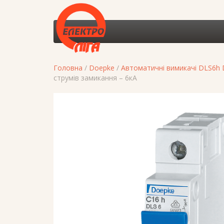
Головна
/
Doepke
/
Автоматичні вимикачі DLS6h
струмів замикання – 6кА