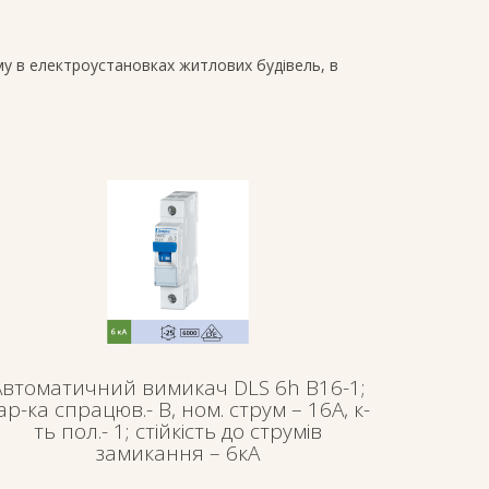
му в електроустановках житлових будівель, в
Автоматичний вимикач DLS 6h B16-1;
ар-ка спрацюв.- В, ном. струм – 16А, к-
ть пол.- 1; стійкість до струмів
замикання – 6кА