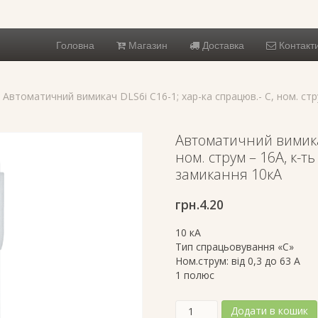
Головна
Магазин
Доставка
Контакт
 Автоматичний вимикач DLS6i C16-1; хар-ка спрацюв.- C, ном. струм
Автоматичний вимикач
ном. струм – 16А, к-ть 
замикання 10кА
грн.
4.20
10 кА
Тип спрацьовування «C»
Ном.струм: від 0,3 до 63 А
1 полюс
Автоматичний
Додати в кошик