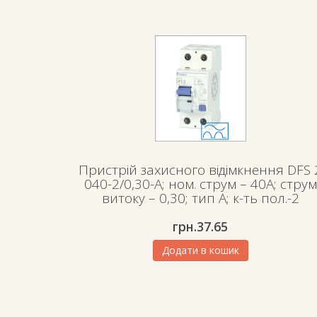
Пристрій захисного відімкнення DFS 
040-2/0,30-A; ном. струм – 40А; струм
витоку – 0,30; тип А; к-ть пол.-2
грн.
37.65
Додати в кошик