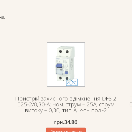
ня.
Пристрій захисного відімкнення DFS 2
025-2/0,30-A; ном. струм – 25А; струм
витоку – 0,30; тип А; к-ть пол.-2
грн.
34.86
Додати в кошик