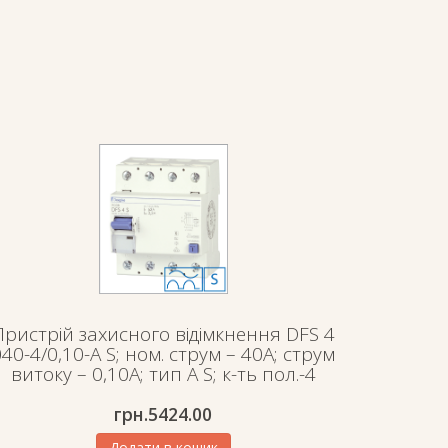
Пристрій захисного відімкнення DFS 4
040-4/0,10-A S; ном. струм – 40А; струм
витоку – 0,10А; тип А S; к-ть пол.-4
грн.5424.00
Додати в кошик