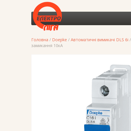
Головна
/
Doepke
/
Автоматичні вимикачі DLS 6i
/
замикання 10кА