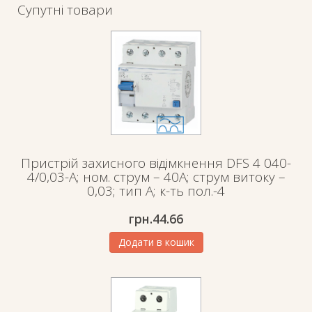
ть
Супутні товари
пол.-
2;
стійкість
до
струмів
замикання
10кА
кількість
Пристрій захисного відімкнення DFS 4 040-
4/0,03-A; ном. струм – 40А; струм витоку –
0,03; тип А; к-ть пол.-4
грн.
44.66
Додати в кошик