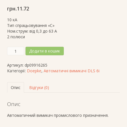
грн.
11.72
10 кА
Тип спрацьовування «C»
Ном.струм: від 0,3 до 63 А
2 полюси
Автоматичний
Додати в кошик
вимикач
DLS6i
Артикул:
dp09916265
C25-
Категорії:
Doepke
,
Автоматичні вимикачі DLS 6i
2,
хар-
ка
Опис
Відгуки (0)
спрацюв.-
C,
ном.
Опис
струм
-
Автоматичний вимикач промислового призначення.
25А,
к-