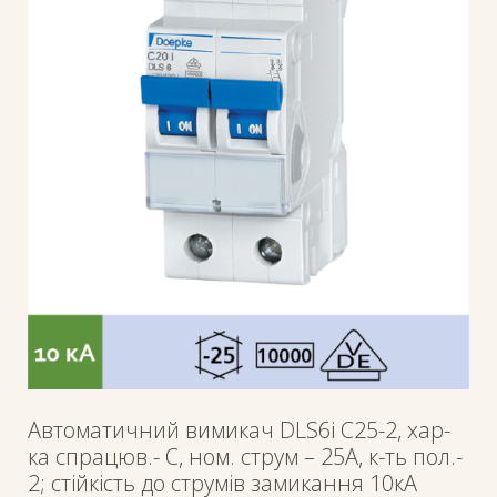
Автоматичний вимикач DLS6i C25-2, хар-
ка спрацюв.- C, ном. струм – 25А, к-ть пол.-
2; стійкість до струмів замикання 10кА