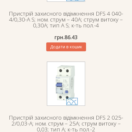
Пристрій захисного відімкнення DFS 4 040-
4/0,30-A S; ном. струм – 40А; струм витоку –
0,30А; тип А S; к-ть пол.-4
грн.
86.43
Додати в кошик
Пристрій захисного відімкнення DFS 2 025-
2/0,03-A; ном. струм – 25А; струм витоку –
0,03; тип А; к-ть пол.-2