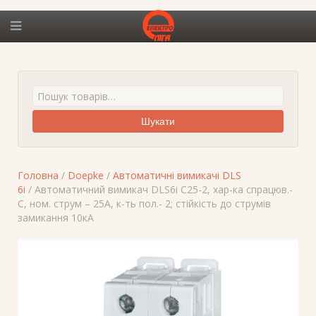
Шукати
Головна
/
Doepke
/
Автоматичні вимикачі DLS
6i
/ Автоматичний вимикач DLS6i C25-2, хар-ка спрацюв.-
C, ном. струм – 25А, к-ть пол.- 2; стійкість до струмів
замикання 10кА