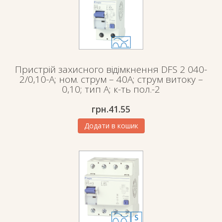
Пристрій захисного відімкнення DFS 2 040-
2/0,10-A; ном. струм – 40А; струм витоку –
0,10; тип А; к-ть пол.-2
грн.
41.55
Додати в кошик