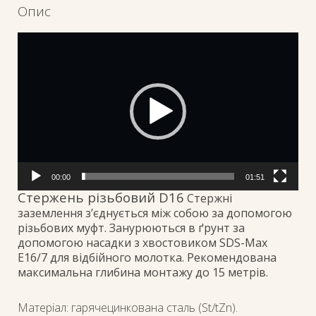
Опис
Відеопрогравач
00:00
01:51
Стержень різьбовий D16
Стержні
заземлення з’єднується між собою за допомогою
різьбових муфт. Занурюються в ґрунт за
допомогою насадки з хвостовиком SDS-Max
E16/7 для відбійного молотка. Рекомендована
максимальна глибина монтажу до 15 метрів.
Матеріал: гарячецинкована сталь (St/tZn).