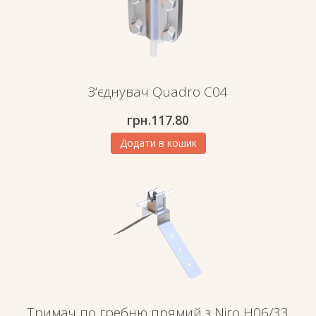
З’єднувач Quadro C04
грн.
117.80
Додати в кошик
Тримач по гребню прямий з Niro H06/33