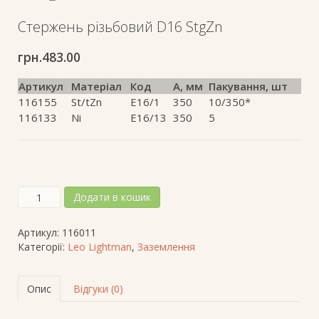
Стержень різьбовий D16 StgZn
грн.
483.00
Артикул
Матеріал
Код
A, мм
Пакування, шт
116155
St/tZn
E16/1
350
10/350*
116133
Ni
E16/13
350
5
Стержень
Додати в кошик
різьбовий
D16
Артикул:
116011
StgZn
Категорії:
Leo Lightman
,
Заземлення
кількість
Опис
Відгуки (0)