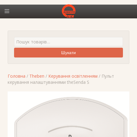
Шукати
Головна
/
Theben
/
Керування освітленням
/ Пульт
керування налаштуваннями theSenda S