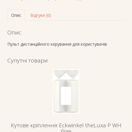
кількість
Опис
Відгуки (0)
Опис
Пульт дистанційного керування для користувачів
Супутні товари
Кутове кріплення Eckwinkel theLuxa P WH
біле