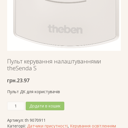
Пульт керування налаштуваннями
theSenda S
грн.
23.97
Пульт ДК для користувачів
Пульт
Додати в кошик
керування
налаштуваннями
Артикул:
th 9070911
theSenda
Категорії:
Датчики присутності
,
Керування освітленням
S