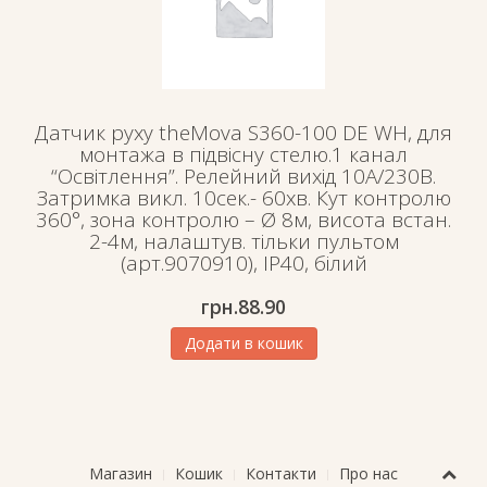
Датчик руху theMova S360-100 DE WH, для
монтажа в підвісну стелю.1 канал
“Освітлення”. Релейний вихід 10А/230В.
Затримка викл. 10сек.- 60хв. Кут контролю
360°, зона контролю – Ø 8м, висота встан.
2-4м, налаштув. тільки пультом
(арт.9070910), IP40, білий
грн.
88.90
Додати в кошик
Магазин
Кошик
Контакти
Про нас