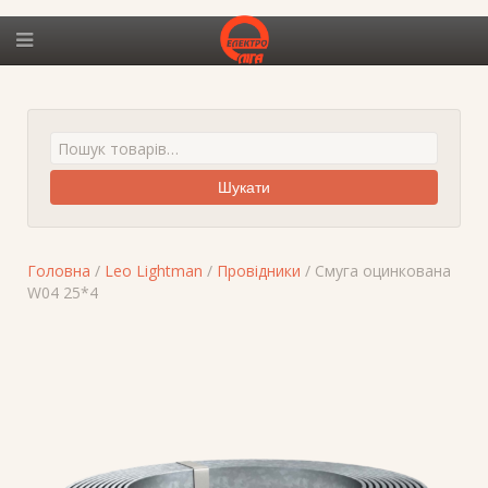
Шукати
Головна
/
Leo Lightman
/
Провідники
/ Смуга оцинкована
W04 25*4