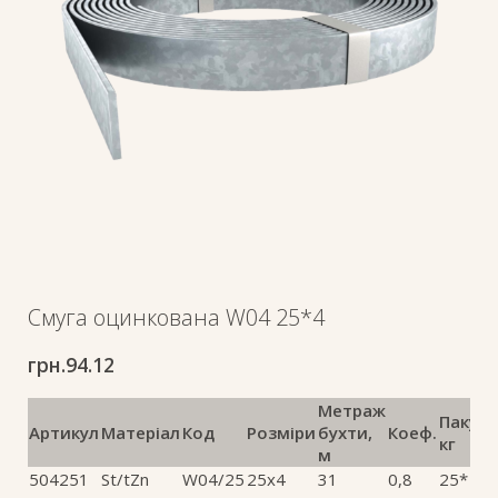
Смуга оцинкована W04 25*4
грн.
94.12
Метраж
Пакува
Артикул
Матеріал
Код
Розміри
бухти,
Коеф.
кг
м
504251
St/tZn
W04/25
25х4
31
0,8
25*