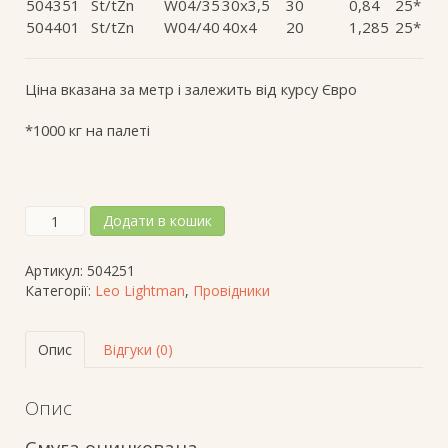
504351
St/tZn
W04/35
30х3,5
30
0,84
25*
504401
St/tZn
W04/40
40х4
20
1,285
25*
Ціна вказана за метр і залежить від курсу Євро
*1000 кг на палеті
Смуга
Додати в кошик
оцинкована
W04
Артикул:
504251
25*4
Категорії:
Leo Lightman
,
Провідники
кількість
Опис
Відгуки (0)
Опис
Смуга оцинкована