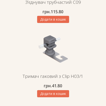
З’єднувач трубчастий C09
грн.
115.80
Додати в кошик
Тримач гаковий з Clip H03/1
грн.
41.80
Додати в кошик