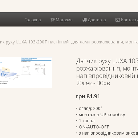
Головна
Магазин
Доставка
Контакт
ик руху LUXA 103-200T настінний, для ламп розжарювання, монта
Датчик руху LUXA 103
розжарювання, монта
напівпровідниковий в
20сек.- 30хв.
грн.
81.91
• огляд: 200°
• монтаж в UP-коробку
• 1 канал
• ON-AUTO-OFF
• з напівпровідниковим вихо