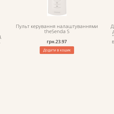
Пульт керування налаштуваннями
Д
theSenda S
д
.
грн.
23.97
Додати в кошик