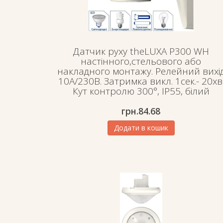
Датчик руху theLUXA P300 WH
настінного,стельового або
накладного монтажу. Релейний вихі
10А/230В. Затримка викл. 1сек.- 20хв
Кут контролю 300°, IP55, білий
грн.
84.68
Додати в кошик