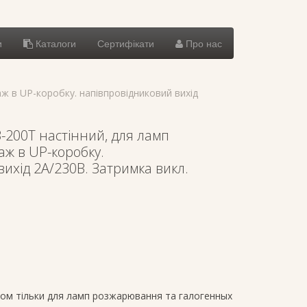
и
Каталоги
Сертифікати
Про нас
ж в UP-коробку. напівпровідниковий вихід
-200T настінний, для ламп
ж в UP-коробку.
ихід 2А/230В. Затримка викл.
дом тільки для ламп розжарювання та галогенных