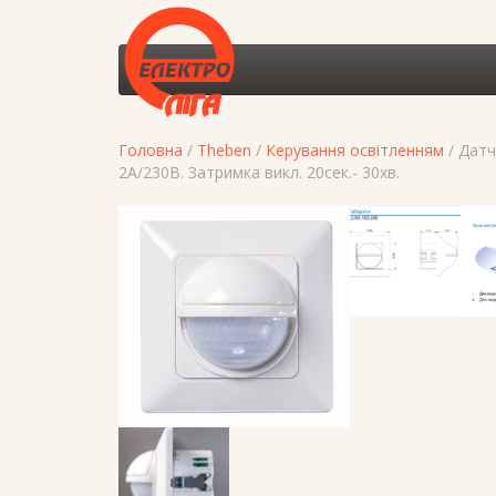
Головна
/
Theben
/
Керування освітленням
/ Датч
2А/230В. Затримка викл. 20сек.- 30хв.