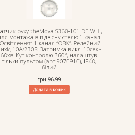
атчик руху theMova S360-101 DE WH ,
для монтажа в підвісну стелю.1 канал
“Освітлення” 1 канал “ОВК”. Релейний
вихід 10А/230В. Затримка викл. 10сек.-
60хв. Кут контролю 360°, налаштув.
тільки пультом (арт.9070910), IP40,
білий
грн.
96.99
Додати в кошик