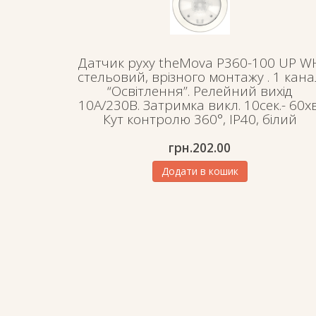
Датчик руху theMova P360-100 UP W
стельовий, врізного монтажу . 1 кана
“Освітлення”. Релейний вихід
10А/230В. Затримка викл. 10сек.- 60хв
Кут контролю 360°, ІР40, білий
грн.
202.00
Додати в кошик